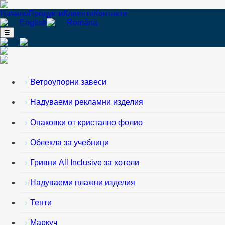
Начало
Продукти
Клиенти
Контакти
English
Română
☰
Ветроупорни завеси
Надуваеми рекламни изделия
Опаковки от кристално фолио
Облекла за учебници
Гривни All Inclusive за хотели
Надуваеми плажни изделия
Тенти
Маркуч