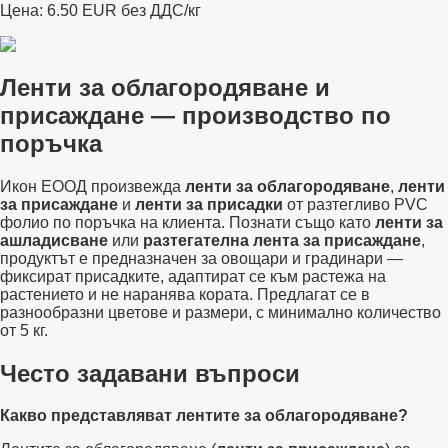
Цена: 6.50 EUR без ДДС/кг
Ленти за облагородяване и
присаждане — производство по
поръчка
Икон ЕООД произвежда
ленти за облагородяване
,
ленти
за присаждане
и
ленти за присадки
от разтегливо PVC
фолио по поръчка на клиента. Познати също като
ленти за
ашладисване
или
разтегателна лента за присаждане
,
продуктът е предназначен за овощари и градинари —
фиксират присадките, адаптират се към растежа на
растението и не наранява кората. Предлагат се в
разнообразни цветове и размери, с минимално количество
от 5 кг.
Често задавани въпроси
Какво представляват лентите за облагородяване?